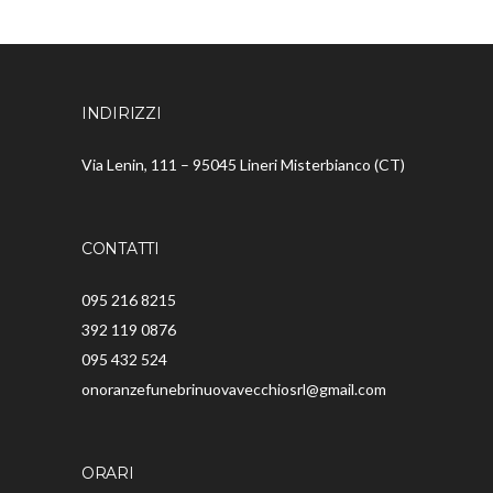
INDIRIZZI
Via Lenin, 111 – 95045 Lineri Misterbianco (CT)
CONTATTI
095 216 8215
392 119 0876
095 432 524
onoranzefunebrinuovavecchiosrl@gmail.com
ORARI